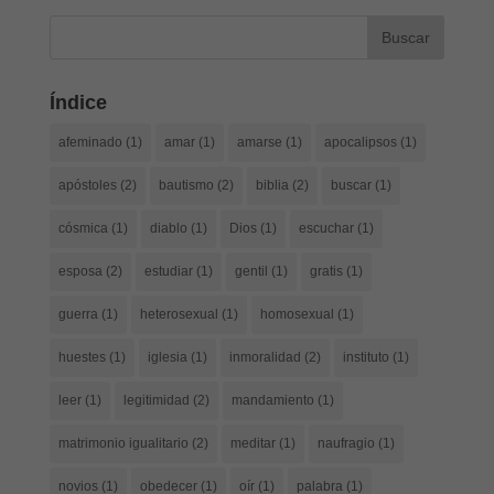
Índice
afeminado
(1)
amar
(1)
amarse
(1)
apocalipsos
(1)
apóstoles
(2)
bautismo
(2)
biblia
(2)
buscar
(1)
cósmica
(1)
diablo
(1)
Dios
(1)
escuchar
(1)
esposa
(2)
estudiar
(1)
gentil
(1)
gratis
(1)
guerra
(1)
heterosexual
(1)
homosexual
(1)
huestes
(1)
iglesia
(1)
inmoralidad
(2)
instituto
(1)
leer
(1)
legitimidad
(2)
mandamiento
(1)
matrimonio igualitario
(2)
meditar
(1)
naufragio
(1)
novios
(1)
obedecer
(1)
oír
(1)
palabra
(1)