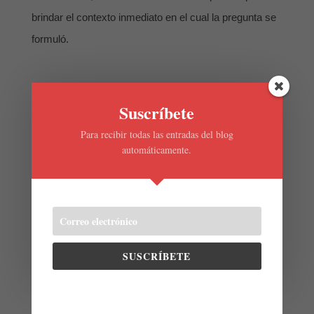
brindar el contexto inmediato en el cual la pregunta se
formuló.
Suscríbete
Para recibir todas las entradas del blog
Cursos Online
automáticamente.
Si te interesa aprender más
acerca de la Biblia, te invitamos a
nuestros cursos online
disponibles a continuación.
SUSCRÍBETE
.