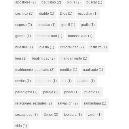
apóstoles
(2)
bautismo
(2)
biblia
(2)
buscar
(1)
cósmica
(1)
diablo
(1)
Dios
(1)
escuchar
(1)
esposa
(2)
estudiar
(1)
gentil
(1)
gratis
(1)
guerra
(1)
heterosexual
(1)
homosexual
(1)
huestes
(1)
iglesia
(1)
inmoralidad
(2)
instituto
(1)
leer
(1)
legitimidad
(2)
mandamiento
(1)
matrimonio igualitario
(2)
meditar
(1)
naufragio
(1)
novios
(1)
obedecer
(1)
oír
(1)
palabra
(1)
paradigma
(1)
pareja
(3)
poder
(1)
pueblo
(1)
relaciones sexuales
(2)
salvación
(2)
samaritana
(1)
sexualidad
(3)
Señor
(2)
teologia
(1)
varón
(1)
vida
(1)