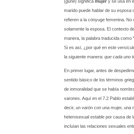
(
guné
) significa
mujer
y se usa en e
marido puede hablar de su
esposa
o
refieren a la cónyuge femenina. No
solamente la esposa. El contexto de
manera, la palabra traducida como “
Si es así, ¿por qué en este versícul
la siguiente manera:
que cada uno t
En primer lugar, antes de despedirno
sentido básico de los términos grie
de inmoralidad que se había nombra
varones. Aquí en el 7.2 Pablo estab
decir, un varón con una mujer, una m
heterosexual estable por causa de l
incluían las relaciones sexuales en