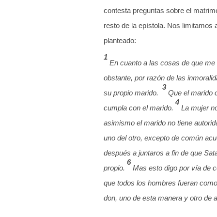
contesta preguntas sobre el matrim
resto de la epístola. Nos limitamos 
planteado:
1
En cuanto a las cosas de que me e
obstante, por razón de las inmorali
3
su propio marido.
Que el marido c
4
cumpla con el marido.
La mujer no
asimismo el marido no tiene autorid
uno del otro, excepto de común acue
después a juntaros a fin de que Sat
6
propio.
Mas esto digo por vía de 
que todos los hombres fueran como 
don, uno de esta manera y otro de a