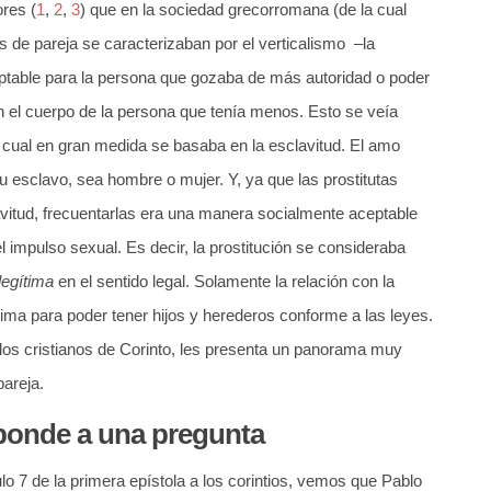
res (
1
,
2
,
3
) que en la sociedad grecorromana (de la cual
s de pareja se caracterizaban por el verticalismo –la
eptable para la persona que gozaba de más autoridad o poder
n el cuerpo de la persona que tenía menos. Esto se veía
a cual en gran medida se basaba en la esclavitud. El amo
u esclavo, sea hombre o mujer. Y, ya que las prostitutas
lavitud, frecuentarlas era una manera socialmente aceptable
l impulso sexual. Es decir, la prostitución se consideraba
legítima
en el sentido legal. Solamente la relación con la
tima para poder tener hijos y herederos conforme a las leyes.
 los cristianos de Corinto, les presenta un panorama muy
pareja.
sponde a una pregunta
 7 de la primera epístola a los corintios, vemos que Pablo