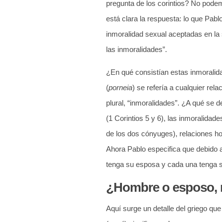
pregunta de los corintios? No podem
está clara la respuesta: lo que Pab
inmoralidad sexual aceptadas en l
las inmoralidades”.
¿En qué consistían estas inmoralida
(
porneia
) se refería a cualquier rel
plural, “inmoralidades”. ¿A qué se d
(1 Corintios 5
y 6), las inmoralidades
de los dos cónyuges), relaciones ho
Ahora Pablo especifica que debido 
tenga su esposa y cada una tenga 
¿Hombre o esposo, 
Aquí surge un detalle del griego qu