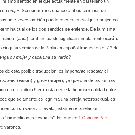
l mismo sentido en el que actualmente en castellano un
 su
mujer
. Son sinónimos cuando ambos términos se
 obstante,
guné
también puede referirse a cualquier mujer, no
termina cuál de los dos sentidos se entiende. De la misma
marido” (
anēr
) también puede significar simplemente
varón
.
o ninguna versión de la Biblia en español traduce en el 7.2 de
enga su mujer y cada una su varón
?
s de esta posible traducción, es importante rescatar el
gos:
anēr
(
varón
) y
guné
(
mujer
), ya que una de las formas
do en el capítulo 5 era justamente la homosexualidad entre
lece que solamente es legítima una pareja heterosexual, es
ujer con un varón. Él avaló justamente la relación
as “inmoralidades sexuales”, las que en
1 Corintios 5.9
tre varones.