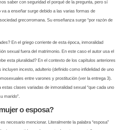
os saber con seguridad el porqué de la pregunta, pero sí
lo va a enseñar surge debido a las varias formas de
a sociedad grecorromana. Su enseñanza surge “por razón de
des? En el griego corriente de esta época, inmoralidad
ación sexual fuera del matrimonio. En este caso el autor usa el
ebe esta pluralidad? En el contexto de los capítulos anteriores
 incluyen incesto, adulterio (definido como infidelidad de uno
mosexuales entre varones y prostitución (ver la entrega 3).
a estas clases variadas de inmoralidad sexual “que cada uno
su marido”.
mujer o esposa?
e es necesario mencionar. Literalmente la palabra “esposa”