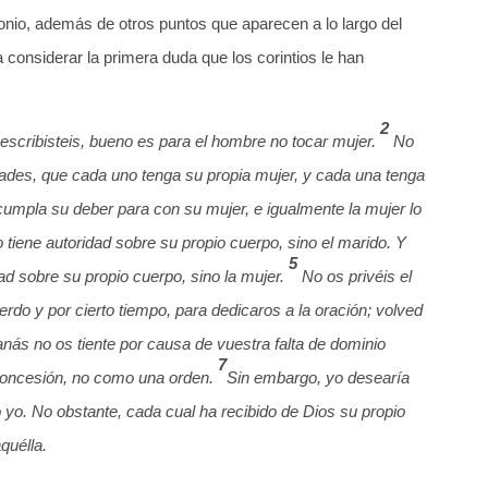
onio, además de otros puntos que aparecen a lo largo del
a considerar la primera duda que los corintios le han
2
scribisteis, bueno es para el hombre no tocar mujer.
No
dades, que cada uno tenga su propia mujer, y cada una tenga
umpla su deber para con su mujer, e igualmente la mujer lo
 tiene autoridad sobre su propio cuerpo, sino el marido. Y
5
ad sobre su propio cuerpo, sino la mujer.
No os privéis el
rdo y por cierto tiempo, para dedicaros a la oración; volved
anás no os tiente por causa de vuestra falta de dominio
7
concesión, no como una orden.
Sin embargo, yo desearía
yo. No obstante, cada cual ha recibido de Dios su propio
quélla.