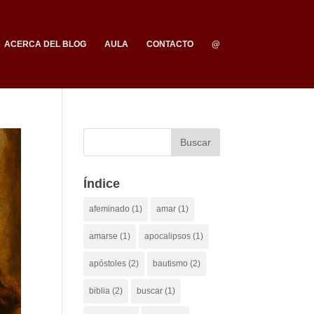
ACERCA DEL BLOG
AULA
CONTACTO
@
Índice
afeminado
(1)
amar
(1)
amarse
(1)
apocalipsos
(1)
apóstoles
(2)
bautismo
(2)
biblia
(2)
buscar
(1)