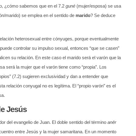
ico, ¿cómo sabemos que en el 7.2
guné
(mujer/esposa) se usa
ón/marido) se emplea en el sentido de
marido
? Se deduce
relación heterosexual entre cónyuges, porque eventualmente
o puede controlar su impulso sexual, entonces “que se casen”
alicen su relación. En este caso el marido será el varón que la
sa será la mujer que el varón tiene como “propia”. Los
pios” (7.2) sugieren exclusividad y dan a entender que
sta relación conyugal no es legítima. El “propio varón” es el
osa.
 de Jesús
r del evangelio de Juan. El doble sentido del término
anēr
ncuentro entre Jesús y la mujer samaritana. En un momento