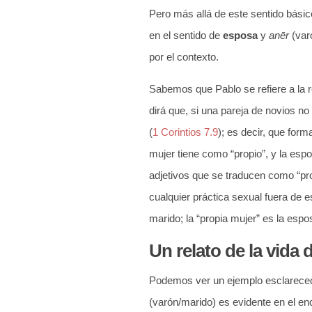
Pero más allá de este sentido bás
en el sentido de
esposa
y
anēr
(var
por el contexto.
Sabemos que Pablo se refiere a la 
dirá que, si una pareja de novios n
(
1 Corintios 7.9
); es decir, que form
mujer tiene como “propio”, y la espo
adjetivos que se traducen como “pro
cualquier práctica sexual fuera de e
marido; la “propia mujer” es la esp
Un relato de la vida
Podemos ver un ejemplo esclarecedo
(varón/marido) es evidente en el e