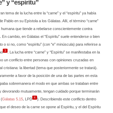
” y “espíritu”
tema de la lucha entre la “carne” y el “espíritu” ya había
e Pablo en su Epístola a los Gálatas. Allí, el término “carne”
za humana que tiende a rebelarse conscientemente contra
”. En cambio, en Gálatas el “Espíritu” suele entenderse o bien
o o si no, como “espíritu” (con “e” minúscula) para referirse a
3
no
. La lucha entre “carne” y “Espíritu” se manifestaba en la
o un conflicto entre personas con opiniones cruzadas en
cristiana: la libertad (tema que posteriormente se tratará).
amente a favor de la posición de una de las partes en esta
upaba sobremanera el modo en que ambas se trataban entre
o y devorando mutuamente, tengan cuidado porque terminarán
4
 (
Gálatas 5.15
, LPD
). Describiendo este conflicto dentro
ue el deseo de la carne se opone al Espíritu, y el del Espíritu