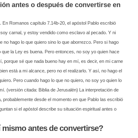
ción antes o después de convertirse en
. En Romanos capítulo 7.14b-20, el apóstol Pablo escribió
o soy carnal, y estoy vendido como esclavo al pecado. Y ni
ue no hago lo que quiero sino lo que aborrezco. Pero si hago
o que la Ley es buena. Pero entonces, no soy yo quien hace
í, porque sé que nada bueno hay en mí, es decir, en mi carne
bien está a mi alcance, pero no el realizarlo. Y así, no hago el
quiero. Pero cuando hago lo que no quiero, no soy yo quien lo
í. (versión citada: Biblia de Jerusalén) La interpretación de
da, probablemente desde el momento en que Pablo las escribió
untan si el apóstol describe su situación espiritual antes o
í mismo antes de convertirse?