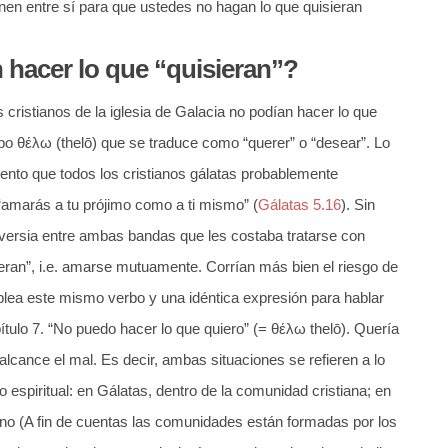
nen entre sí para que ustedes no hagan lo que quisieran
hacer lo que “quisieran”?
 cristianos de la iglesia de Galacia no podían hacer lo que
rbo θέλω (thelō) que se traduce como “querer” o “desear”. Lo
to que todos los cristianos gálatas probablemente
“amarás a tu prójimo como a ti mismo” (
Gálatas 5.16
). Sin
oversia entre ambas bandas que les costaba tratarse con
eran”, i.e. amarse mutuamente. Corrían más bien el riesgo de
plea este mismo verbo y una idéntica expresión para hablar
ulo 7. “No puedo hacer lo que quiero” (= θέλω thelō). Quería
alcance el mal. Es decir, ambas situaciones se refieren a lo
o espiritual: en Gálatas, dentro de la comunidad cristiana; en
no (A fin de cuentas las comunidades están formadas por los