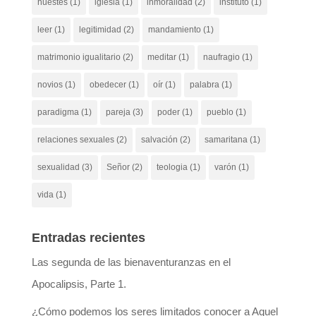
huestes
(1)
iglesia
(1)
inmoralidad
(2)
instituto
(1)
leer
(1)
legitimidad
(2)
mandamiento
(1)
matrimonio igualitario
(2)
meditar
(1)
naufragio
(1)
novios
(1)
obedecer
(1)
oír
(1)
palabra
(1)
paradigma
(1)
pareja
(3)
poder
(1)
pueblo
(1)
relaciones sexuales
(2)
salvación
(2)
samaritana
(1)
sexualidad
(3)
Señor
(2)
teologia
(1)
varón
(1)
vida
(1)
Entradas recientes
Las segunda de las bienaventuranzas en el
Apocalipsis, Parte 1.
¿Cómo podemos los seres limitados conocer a Aquel