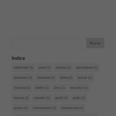
Índice
afeminado
(1)
amar
(1)
amarse
(1)
apocalipsos
(1)
apóstoles
(2)
bautismo
(2)
biblia
(2)
buscar
(1)
cósmica
(1)
diablo
(1)
Dios
(1)
escuchar
(1)
esposa
(2)
estudiar
(1)
gentil
(1)
gratis
(1)
guerra
(1)
heterosexual
(1)
homosexual
(1)