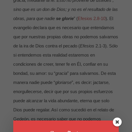
gracia, mediante la fe. Esto no proviene de ustedes ,
sino que es un don de Dios; y no es el resultado de las
obras, para que nadie
se glorie
” (
Efesios 2.8-10
). El
evangelio declara que es necesario que entendamos
que por nuestras propias obras no podemos salvarnos
de la ira de Dios contra el pecado (
Efesios
2.1-3). Sólo
si entendemos esta realidad estaremos en
condiciones de creer, tener fe en Él, confiar en su
bondad, su amor: su “
gracia
” para salvarnos. De esta
manera nadie puede “
gloriarse
”, es decir: jactarse,
enorgullecerse, decir que por sus propios esfuerzos
puede alcanzar la vida abundante, eterna que solo
Dios puede regalar. Así como sucedió en el relato de
Gedeón, es necesario saber que no podemos
salvarnos a nosotros mismos: necesitamos de un