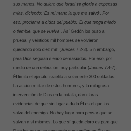
sus manos. No quiero que Israel
se gloríe
a expensas
mías, diciendo: ‘Es mi mano la que me
salvó
’. Por
eso, proclama a oídos del pueblo: ‘El que tenga miedo
o tiemble, que se vuelva
’ . Así Gedón los puso a
prueba, y veintidós mil hombres se volvieron
quedando sólo diez mil” (
Jueces
7.2-3). Sin embargo,
para Dios seguían siendo demasiados. Por eso, por
medio de una selección muy particular (
Jueces
7.4-7),
Él limita el ejército israelita a solamente 300 soldados.
La acción militar de estos hombres, y la milagrosa
intervención de Dios en la batalla, dan claras
evidencias de que sin lugar a duda Él es el que los
salva del enemigo. No hay lugar para pensar que se
salvan a sí mismos. Lo que sí queda claro es para que
Dios los salve, es necesario que confíen en Él y se