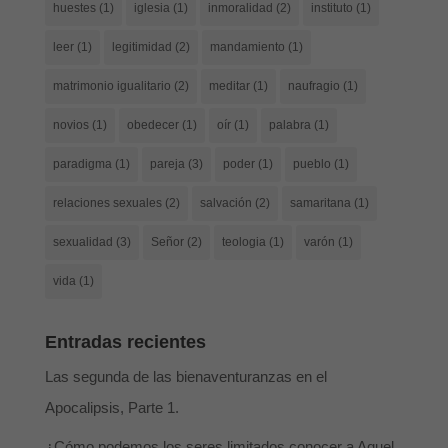
huestes
(1)
iglesia
(1)
inmoralidad
(2)
instituto
(1)
leer
(1)
legitimidad
(2)
mandamiento
(1)
matrimonio igualitario
(2)
meditar
(1)
naufragio
(1)
novios
(1)
obedecer
(1)
oír
(1)
palabra
(1)
paradigma
(1)
pareja
(3)
poder
(1)
pueblo
(1)
relaciones sexuales
(2)
salvación
(2)
samaritana
(1)
sexualidad
(3)
Señor
(2)
teologia
(1)
varón
(1)
vida
(1)
Entradas recientes
Las segunda de las bienaventuranzas en el
Apocalipsis, Parte 1.
¿Cómo podemos los seres limitados conocer a Aquel