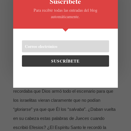
Suscríbete
Salvador. Si no entendemos esto, no tenemos fe en la
Para recibir todas las entradas del blog
obra que Dios realizó en la vida, muerte y resurrección
automáticamente.
de Jesús. Y es la fe en lo que Él hizo por medio de
Jesús, la que nos puede salvar. La manera en que
Dios nos salva por la fe en Jesús se explicará en otras
entregas de este blog.
SUSCRÍBETE
El apóstol Pablo conocía bien la historia de cómo Dios
salvó a los israelitas de una fuerza militar superior
.
madianita en tiempos de Gedeón. Pablo seguramente
recordaba que Dios armó todo el escenario para que
los israelitas vieran claramente que no podían
“
gloriarse
” ya que que Él los “
salvaba
”. ¿Daban vuelta
en su cabeza estas palabras de
Jueces
cuando
escribió Efesios? ¿El Espíritu Santo le recordó la